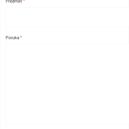
Predmet
*
Poruka
*